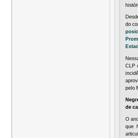
histó
Desde
do co
posi
Prom
Esta
Nessa
CLP 
incid
aprov
pelo 
Negro
de ca
O ano
que h
artic