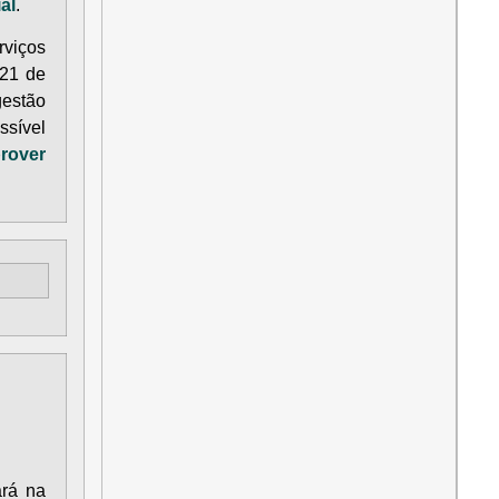
al
.
rviços
021 de
gestão
ssível
rover
ará na