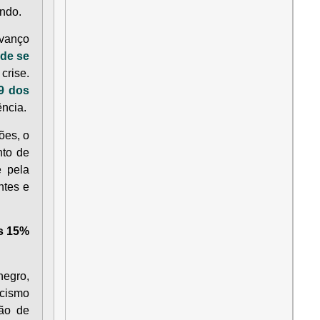
undo.
avanço
de se
rise.
9 dos
ência.
ões, o
to de
e pela
ntes e
as 15%
negro,
acismo
ção de