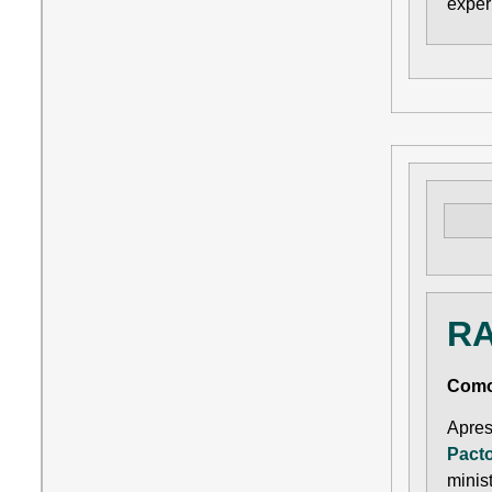
exper
R
Como
Apres
Pact
minis