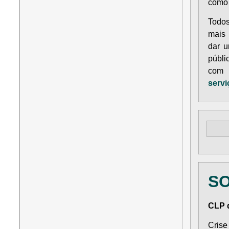
como
Todos
mais 
dar u
públi
com 
servi
S
CLP d
Crise