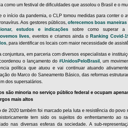
ria como um festival de dificuldades que assolou o Brasil e o m
 o início da pandemia, o CLP tomou medidas para conter o 
ronavírus. Aos gestores públicos,
oferecemos boas maneiras 
cionar, estudos e indicações
sobre como superar a c
ovemos lives
, eventos e criamos ainda o
Ranking Covid-1
dos
, para identificar os locais com maior necessidade de assist
 conjuntura, em parceria com diversos especialistas e instituiç
coordenou o lançamento do
#UnidosPeloBrasil
, um movimen
ência política que atuou e vai continuar atuando ativament
ação do Marco do Saneamento Básico, das reformas estrutura
fim dos supersalários.
s são minoria no serviço público federal e ocupam apen
rgos mais altos
 de 2020 também foi marcado pela luta e resistência do povo 
istoricamente tem sido os sujeitos do enfrentamento ao r
ulado nas diversas esferas da sociedade. A sub-representa