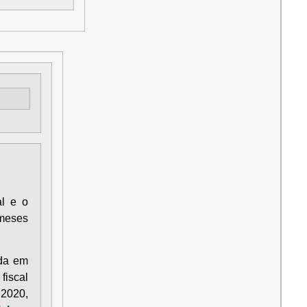
al e o
meses
ida em
fiscal
2020,