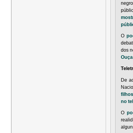
negro
públi
most
públi
O
po
debat
dos n
Ouça 
Telet
De ac
Nacio
filh
no te
O
po
reali
algu