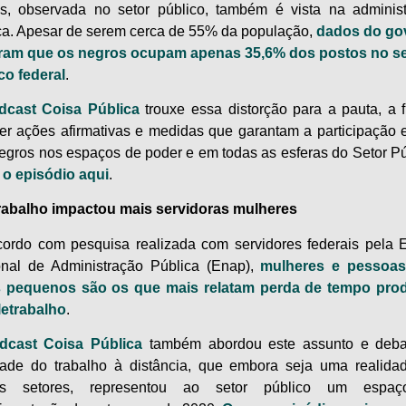
s, observada no setor público, também é vista na adminis
ca. Apesar de serem cerca de 55% da população,
dados do go
ram que os negros ocupam apenas 35,6% dos postos no se
co federal
.
dcast Coisa Pública
trouxe essa distorção para a pauta, a 
er ações afirmativas e medidas que garantam a participação e
egros nos espaços de poder e em todas as esferas do Setor Pú
o episódio aqui
.
rabalho impactou mais servidoras mulheres
ordo com pesquisa realizada com servidores federais pela 
nal de Administração Pública (Enap),
mulheres e pessoa
os pequenos são os que mais relatam perda de tempo prod
letrabalho
.
dcast Coisa Pública
também abordou este assunto e deba
dade do trabalho à distância, que embora seja uma realid
ns setores, representou ao setor público um espa