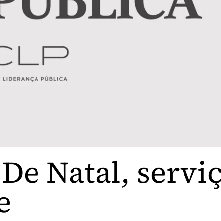
 De Natal, servi
e