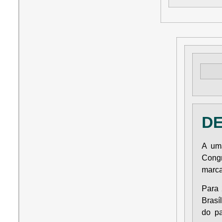
D
A uma
Cong
marca
Para 
Brasí
do p