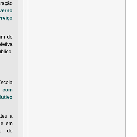
tração
verno
rviço
fim de
fetiva
blico.
Escola
s com
utivo
teu a
ade em
ço de