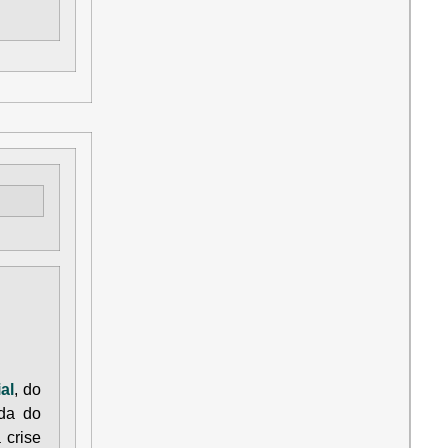
al
, do
nda do
 crise