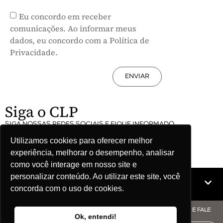
Eu concordo em receber
comunicações. Ao informar meus
dados, eu concordo com a Política de
Privacidade.
ENVIAR
Siga o CLP
SIGA NOSSAS REDES SOCIAIS E FIQUE INFORMADO
Utilizamos cookies para oferecer melhor
experiência, melhorar o desempenho, analisar
como você interage em nosso site e
personalizar conteúdo. Ao utilizar este site, você
Mapa do site
concorda com o uso de cookies.
© COPYRIGHT CLP - CNPJ: 09.512.143/0001-57 - CLIQUE AQUI E FALE
Ok, entendi!
COM O CLP