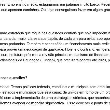
ores. E no ensino médio, estagnamos em patamar muito baixo. Re
es que apontam caminhos. Ou seja: conseguimos fazer em algum grau
r uma estratégia que toque nas questões centrais que hoje impedem 
 para dar maior clareza aos papéis de cada um para evitar sobreposi
nças profundas. Também é necessário um financiamento mais redistri
ara prover uma educação de qualidade. Hoje, é o contrário: em gera
e ouro no futuro próximo: a revisão principal mecanismo de financi
fissionais da Educação (Fundeb), que precisará ocorrer até 2020, 
 essas questões?
acional. Temos políticas federais, estaduais e municipais sem articu
, estados e municípios que seja capaz de uni-los em torno de um p
ó com a implementação de uma estratégia sistêmica, que reconheça
remos avançar de maneira significativa. Esse deve ser o ponto de p