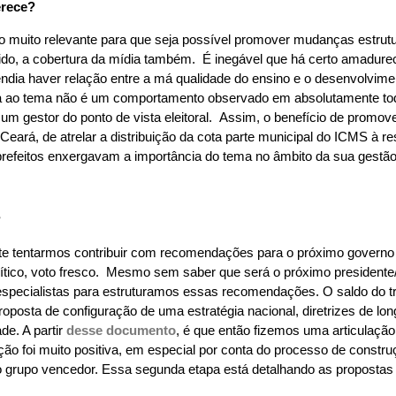
erece?
 muito relevante para que seja possível promover mudanças estrut
do, a cobertura da mídia também. É inegável que há certo amadure
dia haver relação entre a má qualidade do ensino e o desenvolvim
ica ao tema não é um comportamento observado em absolutamente todo
um gestor do ponto de vista eleitoral. Assim, o benefício de promo
 Ceará, de atrelar a distribuição da cota parte municipal do ICMS à 
efeitos enxergavam a importância do tema no âmbito da sua gestão
?
e tentarmos contribuir com recomendações para o próximo governo f
ítico, voto fresco. Mesmo sem saber que será o próximo presidente/g
 especialistas para estruturamos essas recomendações. O saldo do 
posta de configuração de uma estratégia nacional, diretrizes de lon
e. A partir
desse documento
, é que então fizemos uma articulação
o foi muito positiva, em especial por conta do processo de const
o grupo vencedor. Essa segunda etapa está detalhando as propostas p