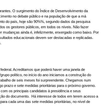
urantes. O surgimento do Índice de Desenvolvimento da
cimento no debate público e na população de que a má
ento do país, hoje são 90%%, segundo dados da pesquisa
s os gestores públicos, em todos os níveis. Não fazer
ver mudanças ainda é, infelizmente, enxergado como baixo. Por
resultados educacionais devem ser destacadas e replicadas.
.
ederal. Acreditamos que poderá haver uma janela de
rupo político, no início do ano iniciamos a construção do
trabalho de seis meses foi surpreendente. Chegamos num
go prazo e sete medidas prioritárias para o próximo governo.
 com os principais candidatos à presidência e seus
rução do documento. Há interesse de todos em terem acesso a
ara cada uma das sete medidas prioritárias, no nível de