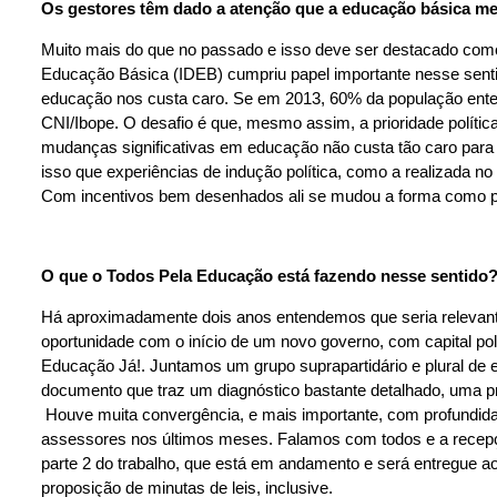
Os gestores têm dado a atenção que a educação básica m
Muito mais do que no passado e isso deve ser destacado como
Educação Básica (IDEB) cumpriu papel importante nesse senti
educação nos custa caro. Se em 2013, 60% da população enten
CNI/Ibope. O desafio é que, mesmo assim, a prioridade polít
mudanças significativas em educação não custa tão caro para 
isso que experiências de indução política, como a realizada no
Com incentivos bem desenhados ali se mudou a forma como pr
O que o Todos Pela Educação está fazendo nesse sentido
Há aproximadamente dois anos entendemos que seria relevant
oportunidade com o início de um novo governo, com capital pol
Educação Já!. Juntamos um grupo suprapartidário e plural de
documento que traz um diagnóstico bastante detalhado, uma pro
Houve muita convergência, e mais importante, com profundidad
assessores nos últimos meses. Falamos com todos e a recepçã
parte 2 do trabalho, que está em andamento e será entregue a
proposição de minutas de leis, inclusive.