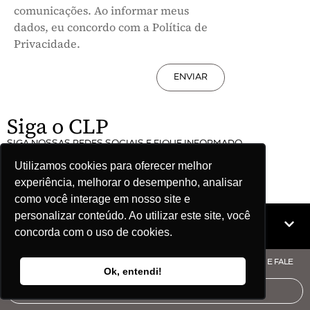
comunicações. Ao informar meus
dados, eu concordo com a Política de
Privacidade.
ENVIAR
Siga o CLP
SIGA NOSSAS REDES SOCIAIS E FIQUE INFORMADO
Utilizamos cookies para oferecer melhor
experiência, melhorar o desempenho, analisar
como você interage em nosso site e
personalizar conteúdo. Ao utilizar este site, você
Mapa do site
concorda com o uso de cookies.
© COPYRIGHT CLP - CNPJ: 09.512.143/0001-57 - CLIQUE AQUI E FALE
Ok, entendi!
COM O CLP
AUDITORIA