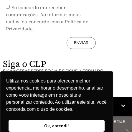
Eu concordo em receber
comunicações. Ao informar meus
dados, eu concordo com a Política de
Privacidade.
ENVIAR
Siga o CLP
SIGA NOSSAS REDES SOCIAIS E FIQUE INFORMADO
Utilizamos cookies para oferecer melhor
experiência, melhorar o desempenho, analisar
como você interage em nosso site e
personalizar conteúdo. Ao utilizar este site, você
Mapa do site
concorda com o uso de cookies.
© COPYRIGHT CLP - CNPJ: 09.512.143/0001-57 - CLIQUE AQUI E FALE
Ok, entendi!
COM O CLP