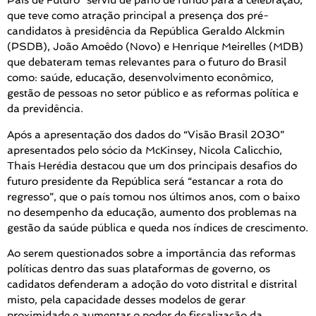
País de Futuro” serviu de pano de fundo para a celebração,
que teve como atração principal a presença dos pré-
candidatos à presidência da República Geraldo Alckmin
(PSDB), João Amoêdo (Novo) e Henrique Meirelles (MDB)
que debateram temas relevantes para o futuro do Brasil
como: saúde, educação, desenvolvimento econômico,
gestão de pessoas no setor público e as reformas política e
da previdência.
Após a apresentação dos dados do “Visão Brasil 2030”
apresentados pelo sócio da McKinsey, Nicola Calicchio,
Thais Herédia destacou que um dos principais desafios do
futuro presidente da República será “estancar a rota do
regresso”, que o país tomou nos últimos anos, com o baixo
no desempenho da educação, aumento dos problemas na
gestão da saúde pública e queda nos índices de crescimento.
Ao serem questionados sobre a importância das reformas
políticas dentro das suas plataformas de governo, os
cadidatos defenderam a adoção do voto distrital e distrital
misto, pela capacidade desses modelos de gerar
proximidade e aumentar o poder de fiscalização da