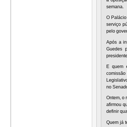
semana.
O Palácio
serviço p
pelo gove
Após a in
Guedes p
president
E quem e
comissão 
Legislati
no Senad
Ontem, o 
afirmou q
definir qu
Quem já t