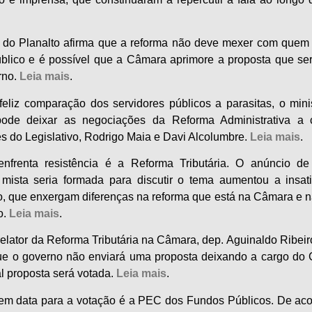
 do Planalto afirma que a reforma não deve mexer com quem 
úblico e é possível que a Câmara aprimore a proposta que se
rno.
Leia mais
.
feliz comparação dos servidores públicos a parasitas, o mini
ode deixar as negociações da Reforma Administrativa a 
es do Legislativo, Rodrigo Maia e Davi Alcolumbre.
Leia mais
.
nfrenta resistência é a Reforma Tributária. O anúncio d
mista seria formada para discutir o tema aumentou a insat
vo, que enxergam diferenças na reforma que está na Câmara e n
o.
Leia mais
.
relator da Reforma Tributária na Câmara, dep. Aguinaldo Ribeir
ue o governo não enviará uma proposta deixando a cargo do
al proposta será votada.
Leia mais
.
em data para a votação é a PEC dos Fundos Públicos. De ac