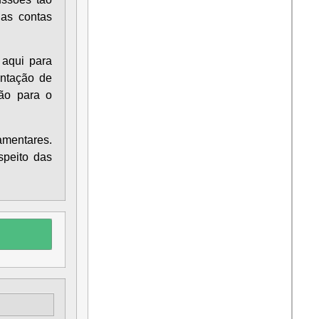
 as contas
 aqui para
entação de
ão para o
mentares.
speito das