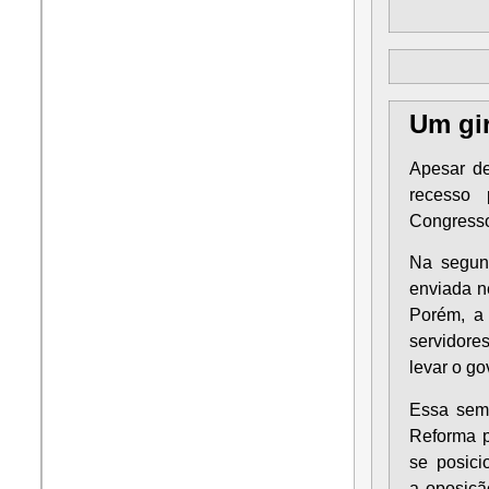
Um gi
Apesar de
recesso 
Congresso
Na segund
enviada n
Porém, a 
servidore
levar o go
Essa sema
Reforma p
se posici
a
oposição