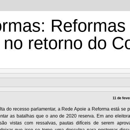
ormas: Reformas
s no retorno do 
11 de feve
lta do recesso parlamentar, a Rede Apoie a Reforma está se 
entar as batalhas que o ano de 2020 reserva. Em ano eleitora
são vistas com ressalvas, pautas difíceis de serem apro
eixar que isso se torno uma desculpa para postergar disc