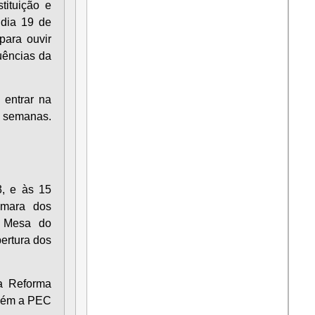
ituição e
 dia 19 de
para ouvir
quências da
 entrar na
s semanas.
3, e às 15
âmara dos
a Mesa do
ertura dos
 a Reforma
mbém a PEC