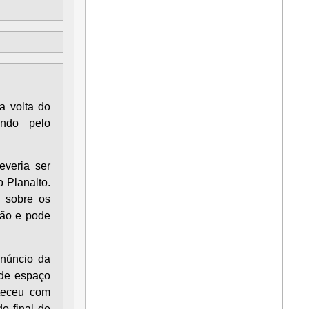
a volta do
indo pelo
everia ser
 Planalto.
, sobre os
ção e pode
anúncio da
nde espaço
nteceu com
o final de