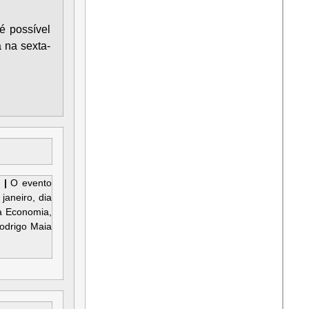
é possível
 na sexta-
a |
O evento
janeiro, dia
a Economia,
odrigo Maia