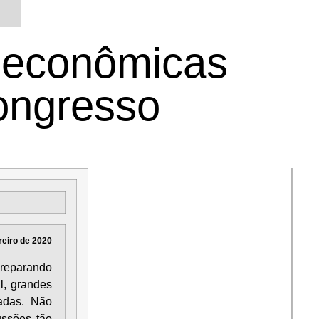
 econômicas
Congresso
reiro de 2020
preparando
l, grandes
vadas. Não
ussões tão