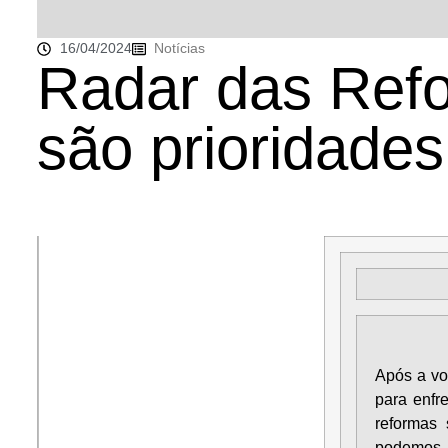
16/04/2024
Notícias
Radar das Ref
são prioridade
Após a vo
para enfr
reformas 
podemos d