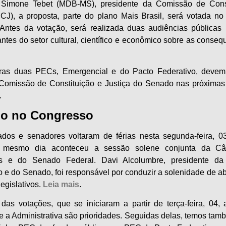
 Simone Tebet (MDB-MS), presidente da Comissão de Const
CCJ), a proposta, parte do plano Mais Brasil, será votada no
. Antes da votação, será realizada duas audiências públicas 
ntes do setor cultural, científico e econômico sobre as conse
ras duas PECs, Emergencial e do Pacto Federativo, devem
Comissão de Constituição e Justiça do Senado nas próxima
.
ho no Congresso
dos e senadores voltaram de férias nesta segunda-feira, 0
 mesmo dia aconteceu a sessão solene conjunta da C
s e do Senado Federal. Davi Alcolumbre, presidente d
 e do Senado, foi responsável por conduzir a solenidade de ab
legislativos.
Leia mais
.
das votações, que se iniciaram a partir de terça-feira, 04,
a e a Administrativa são prioridades. Seguidas delas, temos ta