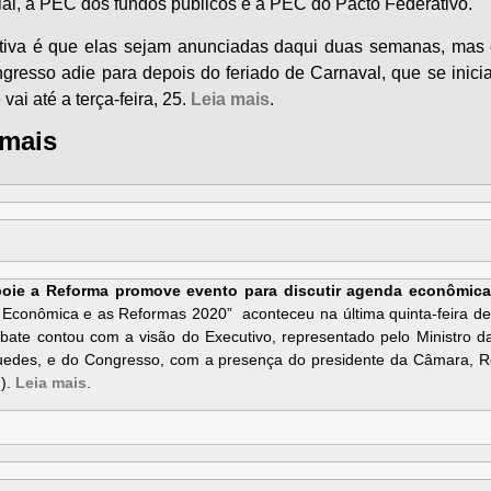
al, a PEC dos fundos públicos e a PEC do Pacto Federativo.
tiva é que elas sejam anunciadas daqui duas semanas, mas 
gresso adie para depois do feriado de Carnaval, que se inicia
e vai até a terça-feira, 25.
Leia mais
.
 mais
oie a Reforma promove evento para discutir agenda econômic
Econômica e as Reformas 2020” aconteceu na última quinta-feira de 
bate contou com a visão do Executivo, representado pelo Ministro d
edes, e do Congresso, com a presença do presidente da Câmara, R
).
Leia mais
.