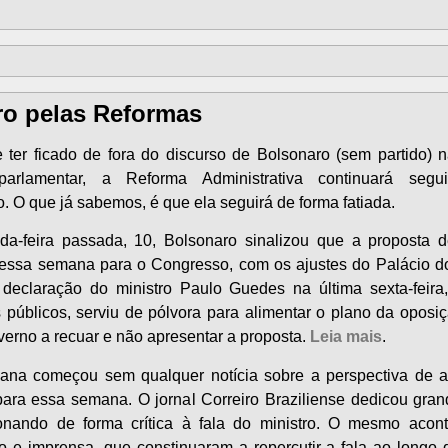
ro pelas Reformas
 ter ficado de fora do discurso de Bolsonaro (sem partido) n
parlamentar, a Reforma Administrativa continuará segu
. O que já sabemos, é que ela seguirá de forma fatiada.
a-feira passada, 10, Bolsonaro sinalizou que a proposta d
essa semana para o Congresso, com os ajustes do Palácio do
declaração do ministro Paulo Guedes na última sexta-feira
s
públicos, serviu de pólvora para alimentar o plano da oposi
verno a recuar e não apresentar a proposta.
Leia mais
.
na começou sem qualquer notícia sobre a perspectiva de 
ara essa semana. O jornal Correiro Braziliense dedicou gra
onando de forma crítica à fala do ministro. O mesmo aco
 e imprensa, que constinuaram a repercutir a fala ao longo d