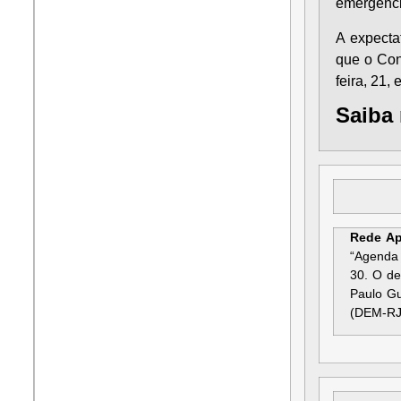
emergenci
A expecta
que o Con
feira, 21, 
Saiba
Rede Ap
“Agenda 
30. O de
Paulo Gu
(DEM-RJ