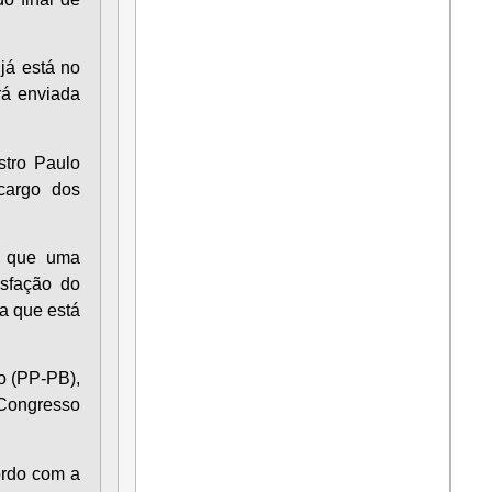
já está no
rá enviada
stro Paulo
cargo dos
e que uma
isfação do
a que está
o (PP-PB),
 Congresso
ordo com a