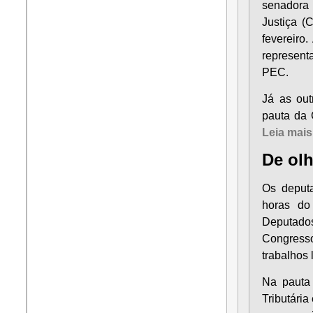
senadora
Justiça (
fevereiro
representa
PEC.
Já as out
pauta da 
Leia mais
De ol
Os deputa
horas do
Deputado
Congresso
trabalhos 
Na pauta 
Tributári